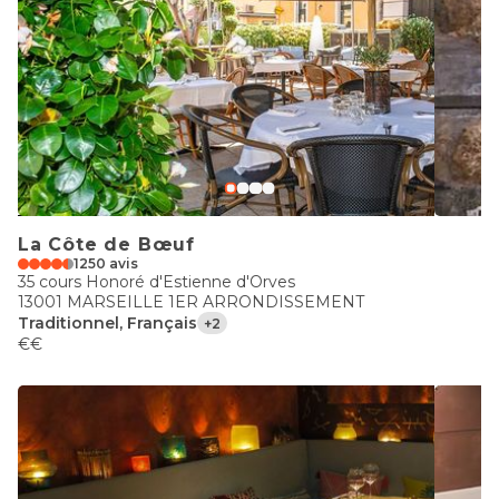
La Côte de Bœuf
1250 avis
35 cours Honoré d'Estienne d'Orves
13001 MARSEILLE 1ER ARRONDISSEMENT
Traditionnel, Français
+2
€€