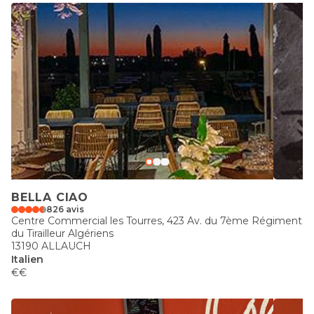
BELLA CIAO
826 avis
Centre Commercial les Tourres, 423 Av. du 7ème Régiment
du Tirailleur Algériens
13190 ALLAUCH
Italien
€€