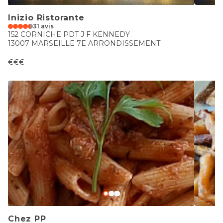
Inizio Ristorante
31 avis
152 CORNICHE PDT J F KENNEDY
13007 MARSEILLE 7E ARRONDISSEMENT
€€€
Chez PP